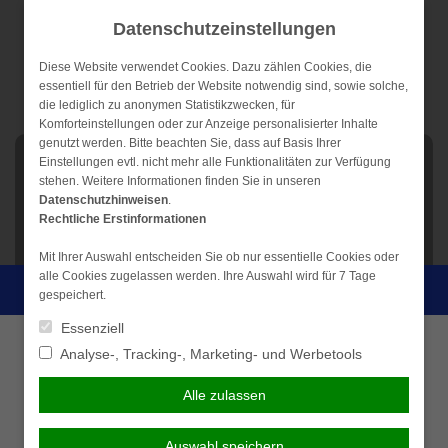
Weiter
Datenschutzeinstellungen
zum
Inhalt
Diese Website verwendet Cookies. Dazu zählen Cookies, die
essentiell für den Betrieb der Website notwendig sind, sowie solche,
die lediglich zu anonymen Statistikzwecken, für
Komforteinstellungen oder zur Anzeige personalisierter Inhalte
genutzt werden. Bitte beachten Sie, dass auf Basis Ihrer
NAVIGATION
Einstellungen evtl. nicht mehr alle Funktionalitäten zur Verfügung
stehen. Weitere Informationen finden Sie in unseren
Datenschutzhinweisen
.
Rechtliche Erstinformationen
Thomas Mitternacht –
Mit Ihrer Auswahl entscheiden Sie ob nur essentielle Cookies oder
Finanz- und
alle Cookies zugelassen werden. Ihre Auswahl wird für 7 Tage
Persönliche Beratung gewünscht?
gespeichert.
Versicherungsmakler
Essenziell
Ich wünsche eine
Ich verzichte auf eine
Analyse-, Tracking-, Marketing- und Werbetools
persönliche Beratung und
persönliche Beratung und
gepr. Generationenberater IHK
möchte Kontakt mit einem
möchte mit dem Besuch der
Alle zulassen
Berater aufnehmen.
Seite fortfahren.
Erfahrung und moderne Dienstleistung für Sie
vereint.
Nutzen Sie unser Wissen und unsere
Auswahl speichern