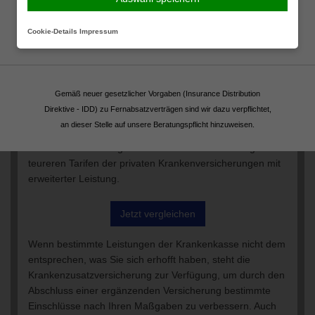
Leistungsgefälle entgegenzuwirken, ohne Ihre gesetzliche
Krankenkasse verlassen zu müssen, können Sie eine
Fortsetzen
Cookie-Details
Impressum
Krankenzusatzversicherung abschließen. Diese erweitert
die Leistungen Ihrer gesetzlichen Versicherung um die
gewünschten Optionen, sodass Sie beispielsweise in ein
entfernteres, aber renommierteres Krankenhaus verlegt
Gemäß neuer gesetzlicher Vorgaben (Insurance Distribution
werden, oder Sie sich den behandelnden Arzt aussuchen.
Direktive - IDD) zu Fernabsatzverträgen sind wir dazu verpflichtet,
Eine Krankenzusatzversicherung ist daher oftmals ein
an dieser Stelle auf unsere Beratungspflicht hinzuweisen.
Kompromiss zwischen preisgünstigen gesetzlichen
Krankenversicherungen mit hinreichender Leistung und
teureren Tarifen der privaten Krankenversicherungen mit
erweiterter Leistung.
Jetzt vergleichen
Wenn bestimmte Leistungen der Krankenkasse nicht dem
entsprechen, was Sie sich erhofft haben, steht die
Krankenzusatzversicherung zur Verfügung, um durch den
Abschluss einer ergänzenden Versicherung bestimmte
Einschlüsse nach Ihren Maßgaben zu verbessern. Auch