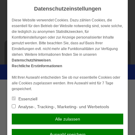
Weiter
Datenschutzeinstellungen
zum
Inhalt
Diese Website verwendet Cookies. Dazu zählen Cookies, die
essentiell für den Betrieb der Website notwendig sind, sowie solche,
die lediglich zu anonymen Statistikzwecken, für
Komforteinstellungen oder zur Anzeige personalisierter Inhalte
genutzt werden. Bitte beachten Sie, dass auf Basis Ihrer
NAVIGATION
Einstellungen evtl. nicht mehr alle Funktionalitäten zur Verfügung
stehen. Weitere Informationen finden Sie in unseren
Datenschutzhinweisen
.
Stationäre
Rechtliche Erstinformationen
Persönliche Beratung gewünscht?
Zusatzversicherung
Mit Ihrer Auswahl entscheiden Sie ob nur essentielle Cookies oder
alle Cookies zugelassen werden. Ihre Auswahl wird für 7 Tage
Ich wünsche eine
Ich verzichte auf eine
gespeichert.
Als Versicherungsnehmer einer gesetzlichen
persönliche Beratung und
persönliche Beratung und
Krankenkasse sind Sie vielerorts, im Vergleich zu
Essenziell
möchte Kontakt mit einem
möchte mit dem Besuch der
Versicherungsnehmern einer privaten
Analyse-, Tracking-, Marketing- und Werbetools
Berater aufnehmen.
Seite fortfahren.
Krankenversicherung, benachteiligt. Beispielsweise
würden Ihnen u.U. als Privatkassenpatient bessere
Alle zulassen
Ich habe die
Beraten lassen
Krankenhausleistungen, bessere Zimmer und
Erstinformation (PDF)
höherrangige Ärzte zugestanden werden. Um diesem
gelesen und gespeichert
Auswahl speichern